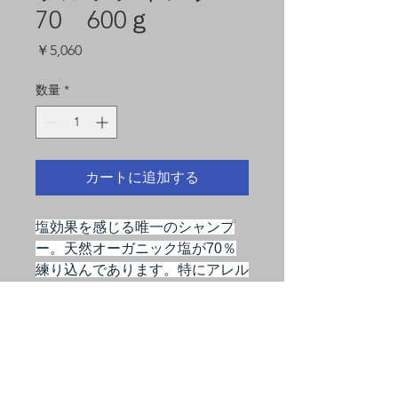
70 600ｇ
価
￥5,060
格
数量
*
カートに追加する
塩効果を感じる唯一のシャンプ
ー。天然オーガニック塩が70％
練り込んであります。特にアレル
ギー体質の方、抜毛やフケにお悩
みの方に使っていただきたいシャ
ンプーです。もちろん普通髪の方
の薄毛予防にも。94％が食べら
れる成分でできています