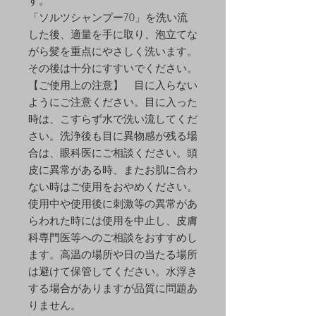
す。
「ソルツシャンプー70」を洗い流
した後、適量を手に取り、泡立てな
がら髪を重点にやさしく洗います。
その後は十分にすすいでください。
【ご使用上の注意】 目に入らない
ようにご注意ください。目に入った
時は、こすらず水で洗い流してくだ
さい。洗浄後も目に異物感が残る場
合は、眼科医にご相談ください。頭
皮に異常がある時、またお肌に合わ
ない時はご使用をおやめください。
使用中や使用後に刺激等の異常があ
らわれた時には使用を中止し、皮膚
科専門医等へのご相談をおすすめし
ます。高温の場所や日の当たる場所
は避けて保管してください。水浮き
する場合がありますが品質に問題あ
りません。