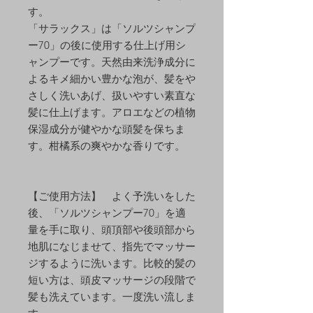
す。
「サラックス」は「ソルツシャンプ
ー70」の後に使用する仕上げ用シ
ャンプーです。天然由来洗浄成分に
よるキメ細かい豊かな泡が、髪をや
さしく洗いあげ、扱いやすい素直な
髪に仕上げます。アロエなどの植物
保湿成分が健やかな頭髪を保ちま
す。柑橘系の爽やかな香りです。
【ご使用方法】 よく予洗いをした
後、「ソルツシャンプー70」を適
量を手に取り、頭頂部や後頭部から
地肌になじませて、指先でマッサー
ジするように洗います。比較的髪の
短い方は、頭皮マッサージの段階で
髪も洗えています。一度洗い流しま