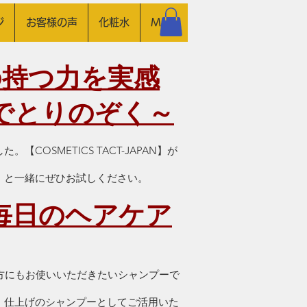
ジ
お客様の声
化粧水
More
の持つ力を実感
でとりのぞく～
SMETICS TACT-JAPAN】が
」と一緒にぜひお試しください。
毎日のヘアケア
方にもお使いいただきたいシャンプーで
、仕上げのシャンプーとしてご活用いた