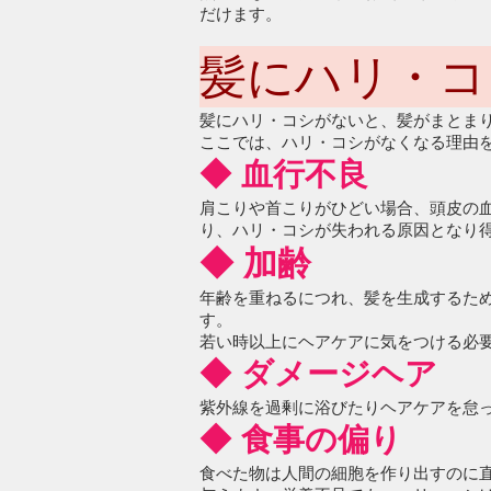
だけます。
髪にハリ・コ
髪にハリ・コシがないと、髪がまとま
ここでは、ハリ・コシがなくなる理由
◆ 血行不良
肩こりや首こりがひどい場合、頭皮の
り、ハリ・コシが失われる原因となり
◆ 加齢
年齢を重ねるにつれ、髪を生成するた
す。
若い時以上にヘアケアに気をつける必
◆ ダメージヘア
紫外線を過剰に浴びたりヘアケアを怠
◆ 食事の偏り
食べた物は人間の細胞を作り出すのに