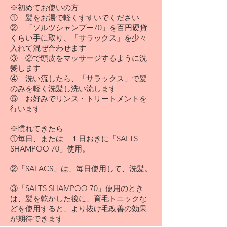
※初めてお使いの方
① 髪をお湯で軽くすすいでください
② 「ソルツシャンプー70」を百円硬貨
くらい手に取り、「サラックス」を少々
入れて混ぜ合わせます
③ ②で頭皮をマッサージするように洗
髪します
④ 洗い流したら、「サラックス」で髪
のみを軽く洗髪し洗い流します
⑤ お好みでリンス・トリートメントを
行います
​※慣れてきたら
①毎日、または １日おきに「SALTS
SHAMPOO 70」使用。
②「SALACS」は、毎日使用して、洗髪。
③「SALTS SHAMPOO 70」使用のとき
は、髪を乾かした後に、育毛トニックな
どを使用すると、より抜け毛改善の効果
が期待できます