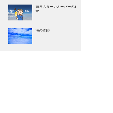
頭皮のターンオーバーの異
常
海の奇跡
シャンプー制作にとりかか
ってから約9年
最近、男性の頭皮が荒れて
いるという話。
9月発売の「2021 令和のベ
ストヒット大賞」に塩シャ