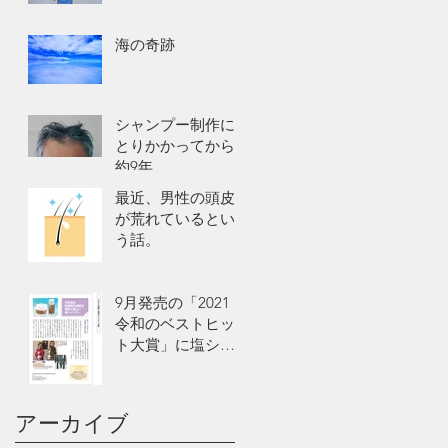
海の奇跡
シャンプー制作に
とりかかってから
約9年
最近、男性の頭皮
が荒れているとい
う話。
9月発売の「2021
令和のベストヒッ
ト大賞」に塩シャ
ンプーが掲載
アーカイブ