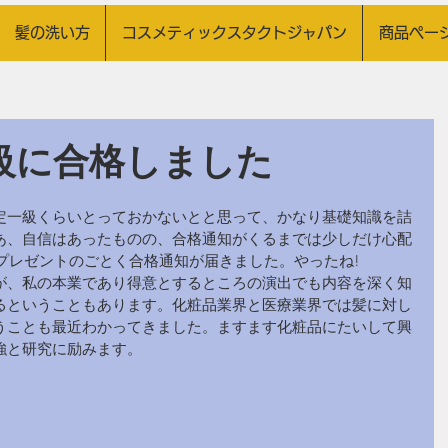
 髪の洗い方
コスメティックスタクトジャパン
商品ペー
級に合格しました
定一級くらいとっておかないとと思って、かなり基礎知識を詰
あ、自信はあったものの、合格通知がくるまでは少しだけ心配
スプレゼントのごとく合格通知が届きました。やったね!
が、私の本業であり得意とするところの演出でも内容を深く知
るということもあります。化粧品業界と医療業界では髪に対し
うことも最近わかってきました。ますます化粧品にたいして興
強と研究に励みます。