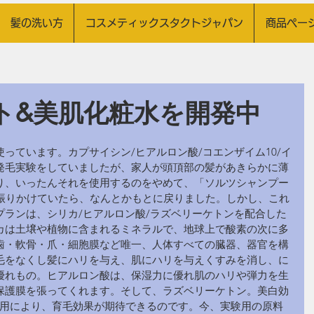
 髪の洗い方
コスメティックスタクトジャパン
商品ペー
ト&美肌化粧水を開発中
っています。カプサイシン/ヒアルロン酸/コエンザイム10/イ
発毛実験をしていましたが、家人が頭頂部の髪があきらかに薄
り、いったんそれを使用するのをやめて、「ソルツシャンプー
を振りかけていたら、なんとかもとに戻りました。しかし、これ
プランは、シリカ/ヒアルロン酸/ラズベリーケトンを配合した
カは土壌や植物に含まれるミネラルで、地球上で酸素の次に多
歯・軟骨・爪・細胞膜など唯一、人体すべての臓器、器官を構
毛をなくし髪にハリを与え、肌にハリを与えくすみを消し、に
優れもの。ヒアルロン酸は、保湿力に優れ肌のハリや弾力を生
保護膜を張ってくれます。そして、ラズベリーケトン。美白効
る作用により、育毛効果が期待できるのです。今、実験用の原料