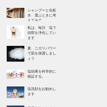
シャンプーと化粧
水 選ぶときに考
えてみて
私は、毎日 塩で
頭部を浄化してい
ます
夏、ニガリパワー
で肌を保護しまし
ょう
塩効果を科学的に
検証する。
塩洗顔をお勧めし
ます