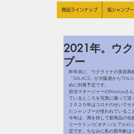
商品ラインナップ
塩シャンプー
2021年。ウ
プー
昨年末に、ウクライナの美容商材会社
「SALACS」が大阪港からワ
めに到着予定です。
担当マネージャーのNataly
ているところを写真に撮って送
２０２０年はコロナのせいでそ
たシャンプーが使われているこ
今年は、満を持して新商品の化
リーケトン/ビオチン/ヒアル
定です。ちなみに私の肌年齢は４