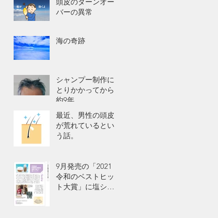
頭皮のターンオー
バーの異常
海の奇跡
シャンプー制作に
とりかかってから
約9年
最近、男性の頭皮
が荒れているとい
う話。
9月発売の「2021
令和のベストヒッ
ト大賞」に塩シャ
ンプーが掲載