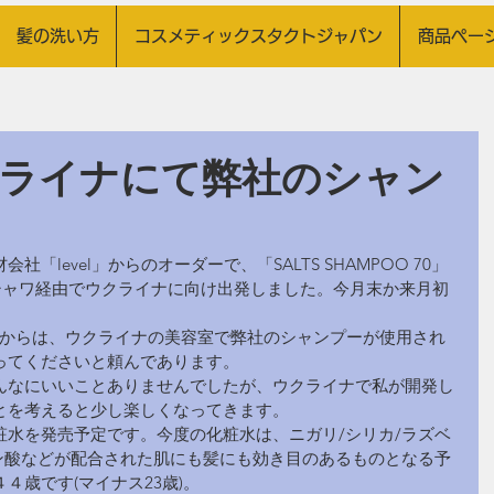
 髪の洗い方
コスメティックスタクトジャパン
商品ペー
クライナにて弊社のシャン
「level」からのオーダーで、「SALTS SHAMPOO 70」
ルシャワ経由でウクライナに向け出発しました。今月末か来月初
aさんからは、ウクライナの美容室で弊社のシャンプーが使用され
ってくださいと頼んであります。
んなにいいことありませんでしたが、ウクライナで私が開発し
とを考えると少し楽しくなってきます。
粧水を発売予定です。今度の化粧水は、ニガリ/シリカ/ラズベ
ロン酸などが配合された肌にも髪にも効き目のあるものとなる予
４歳です(マイナス23歳)。